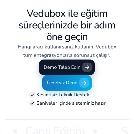
Vedubox ile eğitim
süreçlerinizde bir adım
öne geçin
Hangi aracı kullanırsanız kullanın, Vedubox
tüm entegrasyonlarla sorunsuz çalışır.
Demo Talep Edin
Demo Talep Edin
Ücretsiz Dene
Ücretsiz Dene
Kesintisiz Teknik Destek
Saniyeler içinde sisteminiz hazır
Canlı Eğitim
Sı