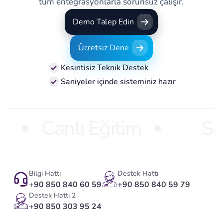
tüm entegrasyonlarla sorunsuz çalışır.
Demo Talep Edin
Demo Talep Edin
Ücretsiz Dene
Ücretsiz Dene
Kesintisiz Teknik Destek
Saniyeler içinde sisteminiz hazır
Canlı Eğitim
Sı
Bilgi Hattı
Destek Hattı
+90 850 840 60 59
+90 850 840 59 79
Destek Hattı 2
+90 850 303 95 24