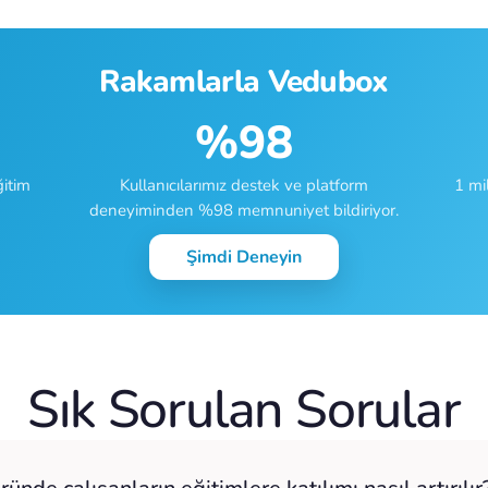
Rakamlarla Vedubox
%98
ğitim
Kullanıcılarımız destek ve platform
1 mi
deneyiminden %98 memnuniyet bildiriyor.
Şimdi Deneyin
Sık Sorulan Sorular