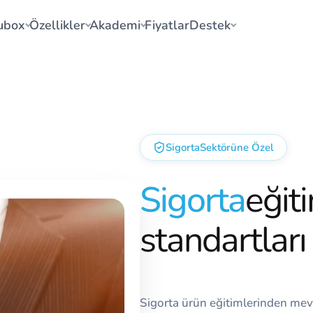
ubox
Özellikler
Akademi
Fiyatlar
Destek
Sigorta
Sektörüne Özel
Sigorta
eğit
standartları
Sigorta ürün eğitimlerinden mev