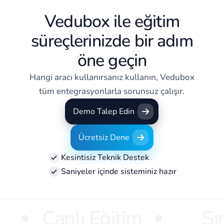
Vedubox ile eğitim
süreçlerinizde bir adım
öne geçin
Hangi aracı kullanırsanız kullanın, Vedubox
tüm entegrasyonlarla sorunsuz çalışır.
Demo Talep Edin
Demo Talep Edin
Ücretsiz Dene
Ücretsiz Dene
Kesintisiz Teknik Destek
Saniyeler içinde sisteminiz hazır
Canlı Eğitim
Sı