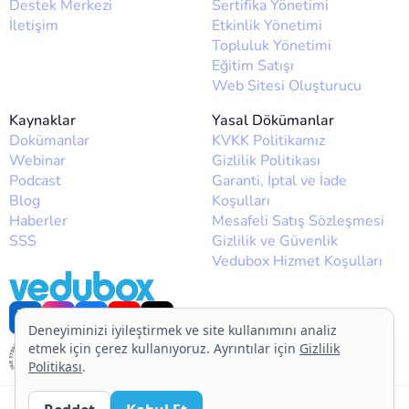
Destek Merkezi
Sertifika Yönetimi
İletişim
Etkinlik Yönetimi
Topluluk Yönetimi
Eğitim Satışı
Web Sitesi Oluşturucu
Kaynaklar
Yasal Dökümanlar
Dokümanlar
KVKK Politikamız
Webinar
Gizlilik Politikası
Podcast
Garanti, İptal ve İade
Blog
Koşulları
Haberler
Mesafeli Satış Sözleşmesi
SSS
Gizlilik ve Güvenlik
Vedubox Hizmet Koşulları
Deneyiminizi iyileştirmek ve site kullanımını analiz
etmek için çerez kullanıyoruz. Ayrıntılar için
Gizlilik
Politikası
.
© 2026
Vedubox
. Tüm hakları saklıdır.