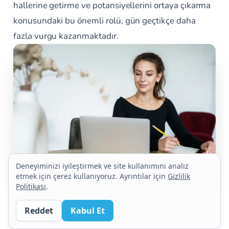
hallerine getirme ve potansiyellerini ortaya çıkarma
konusundaki bu önemli rolü, gün geçtikçe daha
fazla vurgu kazanmaktadır.
Deneyiminizi iyileştirmek ve site kullanımını analiz
etmek için çerez kullanıyoruz. Ayrıntılar için
Gizlilik
Politikası
.
Gelişim Mentörü Rolü
Organizasyonlar rekabet avantajı kazanmak
Reddet
Kabul Et
amacıyla performans gelişiminin içselleştirilmesi için