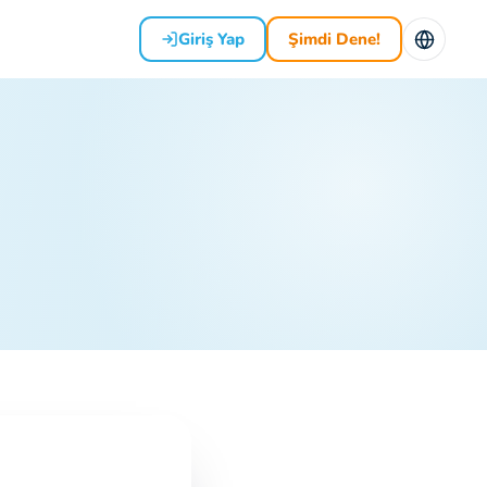
Giriş Yap
Şimdi Dene!