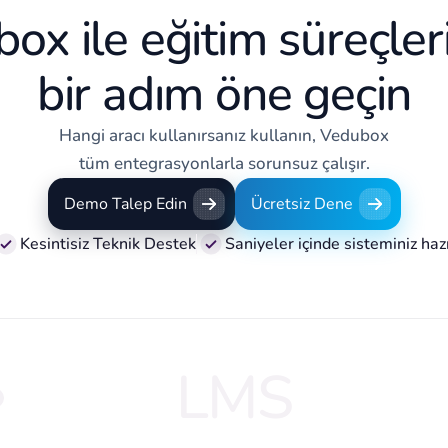
ox ile eğitim süreçler
bir adım öne geçin
Hangi aracı kullanırsanız kullanın, Vedubox
tüm entegrasyonlarla sorunsuz çalışır.
Demo Talep Edin
Ücretsiz Dene
Demo Talep Edin
Ücretsiz Dene
Kesintisiz Teknik Destek
Saniyeler içinde sisteminiz haz
LMS