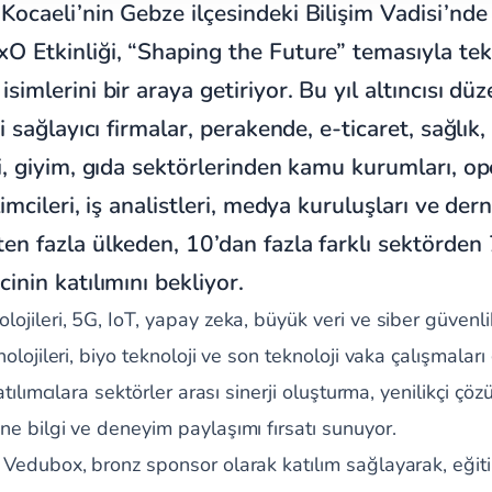
Kocaeli’nin Gebze ilçesindeki Bilişim Vadisi’nd
O Etkinliği, “Shaping the Future” temasıyla tek
simlerini bir araya getiriyor. Bu yıl altıncısı d
ji sağlayıcı firmalar, perakende, e-ticaret, sağlık,
ji, giyim, gıda sektörlerinden kamu kurumları, op
limcileri, iş analistleri, medya kuruluşları ve der
en fazla ülkeden, 10’dan fazla farklı sektörden
inin katılımını bekliyor.
ojileri, 5G, IoT, yapay zeka, büyük veri ve siber güvenlik,
nolojileri, biyo teknoloji ve son teknoloji vaka çalışmaları
atılımcılara sektörler arası sinerji oluşturma, yenilikçi çözü
ne bilgi ve deneyim paylaşımı fırsatı sunuyor.
 Vedubox, bronz sponsor olarak katılım sağlayarak, eğitim