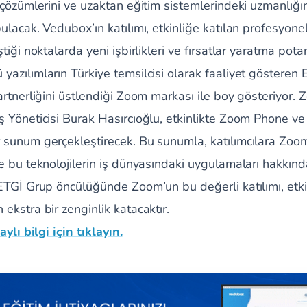
 çözümlerini ve uzaktan eğitim sistemlerindeki uzmanlığını
ulacak. Vedubox’ın katılımı, etkinliğe katılan profesyone
tiği noktalarda yeni işbirlikleri ve fırsatlar yaratma potans
yazılımların Türkiye temsilcisi olarak faaliyet gösteren
partnerliğini üstlendiği Zoom markası ile boy gösteriyo
ş Yöneticisi Burak Hasırcıoğlu, etkinlikte Zoom Phone v
r sunum gerçekleştirecek. Bu sunumla, katılımcılara Zo
ve bu teknolojilerin iş dünyasındaki uygulamaları hakkın
 ETGİ Grup öncülüğünde Zoom’un bu değerli katılımı, etki
ekstra bir zenginlik katacaktır.
aylı bilgi için tıklayın.