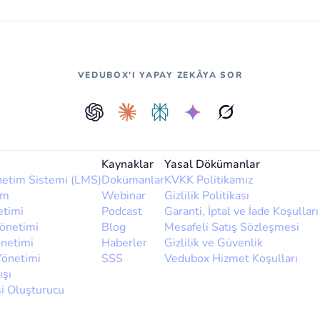
VEDUBOX'I YAPAY ZEKÂYA SOR
Kaynaklar
Yasal Dökümanlar
netim Sistemi (LMS)
Dokümanlar
KVKK Politikamız
im
Webinar
Gizlilik Politikası
etimi
Podcast
Garanti, İptal ve İade Koşulları
Yönetimi
Blog
Mesafeli Satış Sözleşmesi
önetimi
Haberler
Gizlilik ve Güvenlik
Yönetimi
SSS
Vedubox Hizmet Koşulları
ışı
i Oluşturucu