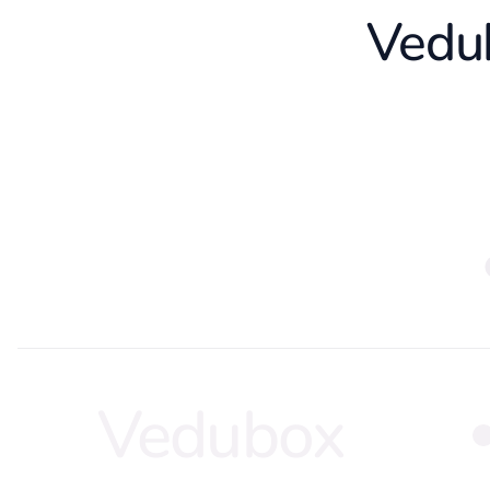
Vedub
Vedubox