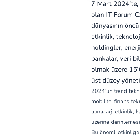
7 Mart 2024’te, 
olan IT Forum Cx
dünyasının öncü i
etkinlik, teknolo
holdingler, ener
bankalar, veri bi
olmak üzere 15’t
üst düzey yönetic
2024’ün trend teknol
mobilite, finans tek
alınacağı etkinlik, k
üzerine derinlemesi
Bu önemli etkinliğe