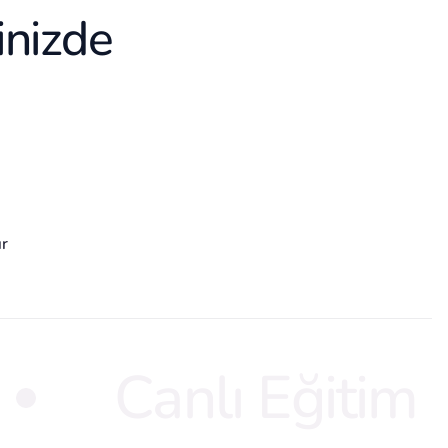
inizde
ır
Canlı Eğitim