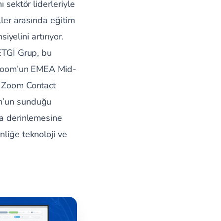
 sektör liderleriyle
ller arasında eğitim
iyelini artırıyor.
 ETGİ Grup, bu
r. Zoom’un EMEA Mid-
e Zoom Contact
om’un sunduğu
da derinlemesine
nliğe teknoloji ve