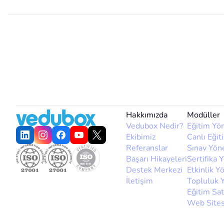
Hakkımızda
Modüller
Vedubox Nedir?
Eğitim Yö
Ekibimiz
Canlı Eğit
Referanslar
Sınav Yön
Başarı Hikayeleri
Sertifika 
Destek Merkezi
Etkinlik Y
İletişim
Topluluk 
Eğitim Sat
Web Sites