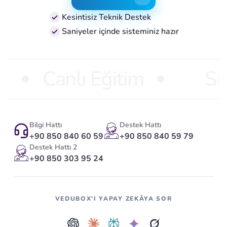
Ücretsiz Dene
Kesintisiz Teknik Destek
Saniyeler içinde sisteminiz hazır
Canlı Eğitim
Sı
Bilgi Hattı
Destek Hattı
+90 850 840 60 59
+90 850 840 59 79
Destek Hattı 2
+90 850 303 95 24
VEDUBOX'I YAPAY ZEKÂYA SOR