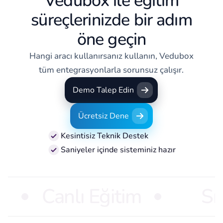
Vedubox ile eğitim
süreçlerinizde bir adım
öne geçin
Hangi aracı kullanırsanız kullanın, Vedubox
tüm entegrasyonlarla sorunsuz çalışır.
Demo Talep Edin
Demo Talep Edin
Ücretsiz Dene
Ücretsiz Dene
Kesintisiz Teknik Destek
Saniyeler içinde sisteminiz hazır
Canlı Eğitim
Sı