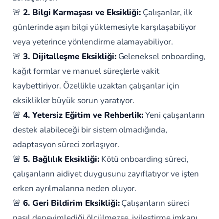
🚨
2. Bilgi Karmaşası ve Eksikliği:
Çalışanlar, ilk
günlerinde aşırı bilgi yüklemesiyle karşılaşabiliyor
veya yeterince yönlendirme alamayabiliyor.
🚨
3. Dijitalleşme Eksikliği:
Geleneksel onboarding,
kağıt formlar ve manuel süreçlerle vakit
kaybettiriyor. Özellikle uzaktan çalışanlar için
eksiklikler büyük sorun yaratıyor.
🚨
4. Yetersiz Eğitim ve Rehberlik:
Yeni çalışanların
destek alabileceği bir sistem olmadığında,
adaptasyon süreci zorlaşıyor.
🚨
5. Bağlılık Eksikliği:
Kötü onboarding süreci,
çalışanların aidiyet duygusunu zayıflatıyor ve işten
erken ayrılmalarına neden oluyor.
🚨
6. Geri Bildirim Eksikliği:
Çalışanların süreci
nasıl deneyimlediği ölçülmezse, iyileştirme imkanı