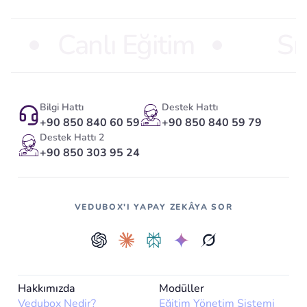
Canlı Eğitim
Sı
Bilgi Hattı
Destek Hattı
+90 850 840 60 59
+90 850 840 59 79
Destek Hattı 2
+90 850 303 95 24
VEDUBOX'I YAPAY ZEKÂYA SOR
Hakkımızda
Modüller
Vedubox Nedir?
Eğitim Yönetim Sistemi