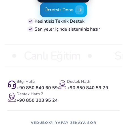
Demo Talep Edin
Ücretsiz Dene
Ücretsiz Dene
Kesintisiz Teknik Destek
Saniyeler içinde sisteminiz hazır
Canlı Eğitim
Sı
Bilgi Hattı
Destek Hattı
+90 850 840 60 59
+90 850 840 59 79
Destek Hattı 2
+90 850 303 95 24
VEDUBOX'I YAPAY ZEKÂYA SOR