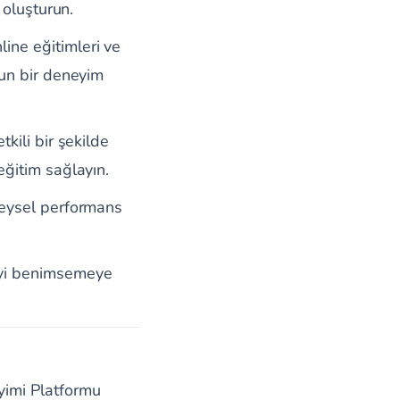
 oluşturun.
ine eğitimleri ve
gun bir deneyim
tkili bir şekilde
eğitim sağlayın.
ireysel performans
eyi benimsemeye
imi Platformu