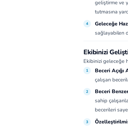
geliştirme ve 
tutmasına yard
Geleceğe Hazı
sağlayabilen da
Ekibinizi Geliş
Ekibinizi geleceğe h
Beceri Açığı A
çalışan beceril
Beceri Benzer
sahip çalışanla
becerileri saye
Özelleştirilm