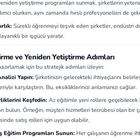
yeniden yetiştirme programları sunmak, şirketlerin yetenek
ımcı olurken, aynı zamanda hırslı profesyonelleri de çek
rlık:
Sürekli öğrenmeyi teşvik eden şirketler, endüstri d
yanıklı bir işgücü yaratır.
tirme ve Yeniden Yetiştirme Adımları
azırlamak için bu stratejik adımları izleyin:
nalizi Yapın:
Şirketinizin gelecekteki ihtiyaçlarını belirl
eriyle karşılaştırın. Bu, eksikliklerinizi anlamanızı sağlar.
liklerini Keşfedin:
Az eğitimle yeni rollere geçebilecek il
rı bulun. Örneğin, müşteri hizmetleri tecrübesi olan bir ça
sinde satış rolleri için uygun olabilir.
iş Eğitim Programları Sunun:
Her çalışanın öğrenme ihtiy