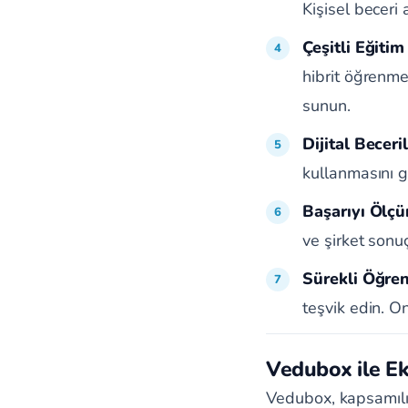
Kişisel beceri 
Çeşitli Eğiti
hibrit öğrenme
sunun.
Dijital Becer
kullanmasını g
Başarıyı Ölçü
ve şirket sonuçl
Sürekli Öğre
teşvik edin. O
Vedubox ile Ek
Vedubox, kapsamıl