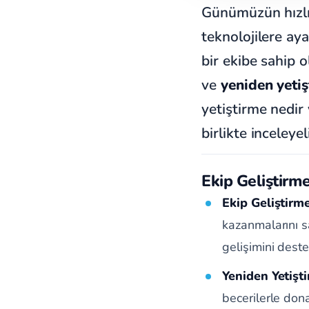
Günümüzün hızlı 
teknolojilere ay
bir ekibe sahip 
ve
yeniden yetiş
yetiştirme nedir
birlikte inceleyel
Ekip Geliştirm
Ekip Geliştirm
kazanmalarını sa
gelişimini deste
Yeniden Yetişt
becerilerle don