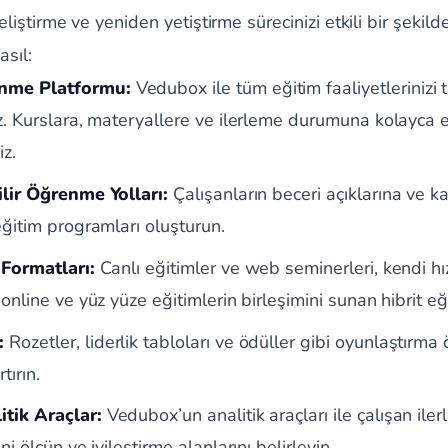
liştirme ve yeniden yetiştirme sürecinizi etkili bir şeki
asıl:
nme Platformu:
Vedubox ile tüm eğitim faaliyetlerinizi 
iz. Kurslara, materyallere ve ilerleme durumuna kolayca 
iz.
ilir Öğrenme Yolları:
Çalışanların beceri açıklarına ve k
 eğitim programları oluşturun.
m Formatları:
Canlı eğitimler ve web seminerleri, kendi h
 online ve yüz yüze eğitimlerin birleşimini sunan hibrit eğ
:
Rozetler, liderlik tabloları ve ödüller gibi oyunlaştırma ö
tırın.
itik Araçlar:
Vedubox’un analitik araçları ile çalışan ilerl
ini ölçün ve iyileştirme alanlarını belirleyin.