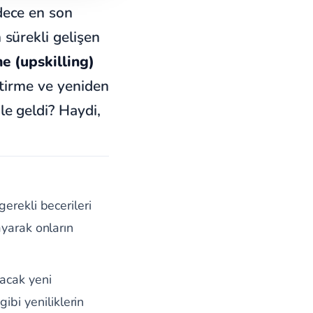
dece en son
 sürekli gelişen
me (upskilling)
ştirme ve yeniden
le geldi? Haydi,
gerekli becerileri
ayarak onların
yacak yeni
bi yeniliklerin