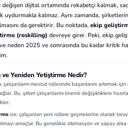
değişen dijital ortamında rekabetçi kalmak, sa
ak uydurmakla kalmaz. Aynı zamanda, şirketlerin
olmasını da gerektirir. Bu noktada,
ekip geliştir
tirme (reskilling)
devreye girer. Peki, ekip geli
 ve neden 2025 ve sonrasında bu kadar kritik ha
im.
e ve Yeniden Yetiştirme Nedir?
e
, çalışanların mevcut rollerinde başarılarını artırmak için 
ğlar. Bu, şirket çalışanlarını önemli değişikliklere hazırl
kler.
irme
ise, çalışanları yeni rollere geçmelerine olanak tanı
atmayı amaçlar. Bu genellikle otomasyon ve yapay zeka gi