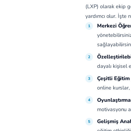
(LXP) olarak ekip ge
yardımcı olur. İşte n
Merkezi Öğre
yönetebilirsin
sağlayabilirsin
Özelleştirileb
dayalı kişisel
Çeşitli Eğiti
online kurslar,
Oyunlaştırma
motivasyonu ar
Gelişmiş Anal
eğitim etkinliğ