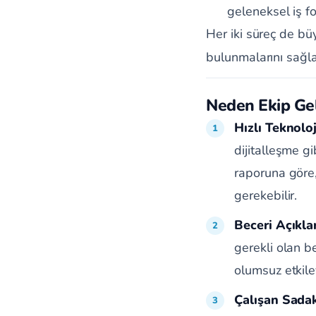
geleneksel iş fo
Her iki süreç de bü
bulunmalarını sağla
Neden Ekip Gel
Hızlı Teknolo
dijitalleşme g
raporuna göre,
gerekebilir.
Beceri Açıkla
gerekli olan be
olumsuz etkiley
Çalışan Sadak