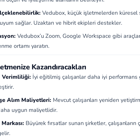
çeklenebilirlik:
Vedubox, küçük işletmelerden küresel ş
 uyum sağlar. Uzaktan ve hibrit ekipleri destekler.
asyon:
Vedubox’u Zoom, Google Workspace gibi araçlar
renme ortamı yaratın.
letmenize Kazandıracakları
Verimliliği:
İyi eğitilmiş çalışanlar daha iyi performans 
ştirir.
e Alım Maliyetleri:
Mevcut çalışanları yeniden yetiştir
aha uygun maliyetlidir.
 Markası:
Büyürek fırsatlar sunan şirketler, çalışanların
elir.