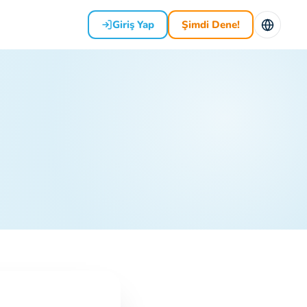
Giriş Yap
Şimdi Dene!