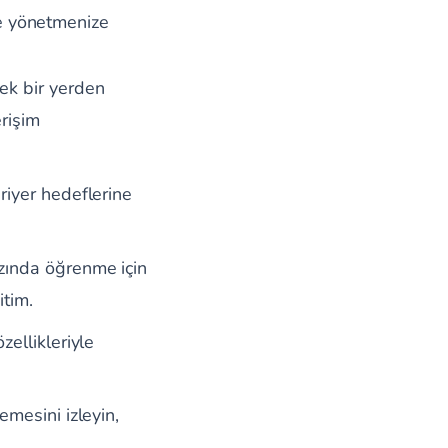
lde yönetmenize
tek bir yerden
erişim
ariyer hedeflerine
ızında öğrenme için
itim.
zellikleriyle
emesini izleyin,