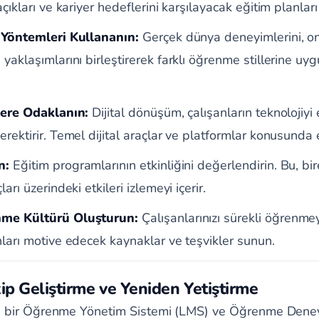
açıkları ve kariyer hedeflerini karşılayacak eğitim planları
m Yöntemleri Kullananın:
Gerçek dünya deneyimlerini, onl
 yaklaşımlarını birleştirerek farklı öğrenme stillerine uy
ilere Odaklanın:
Dijital dönüşüm, çalışanların teknolojiyi e
erektirir. Temel dijital araçlar ve platformlar konusunda 
n:
Eğitim programlarının etkinliğini değerlendirin. Bu, b
arı üzerindeki etkileri izlemeyi içerir.
nme Kültürü Oluşturun:
Çalışanlarınızı sürekli öğrenm
nları motive edecek kaynaklar ve teşvikler sunun.
ip Geliştirme ve Yeniden Yetiştirme
ı bir Öğrenme Yönetim Sistemi (LMS) ve Öğrenme Deney