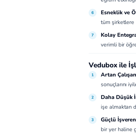
Esneklik ve Öl
tüm şirketlere
Kolay Entegr
verimli bir öğ
Vedubox ile İş
Artan Çalışan 
sonuçlarını iyile
Daha Düşük İş
işe almaktan d
Güçlü İşveren
bir yer haline g