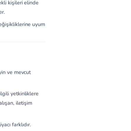
li kişileri elinde
er.
eğişikliklerine uyum
eyin ve mevcut
gili yetkinliklere
lışan, iletişim
acı farklıdır.