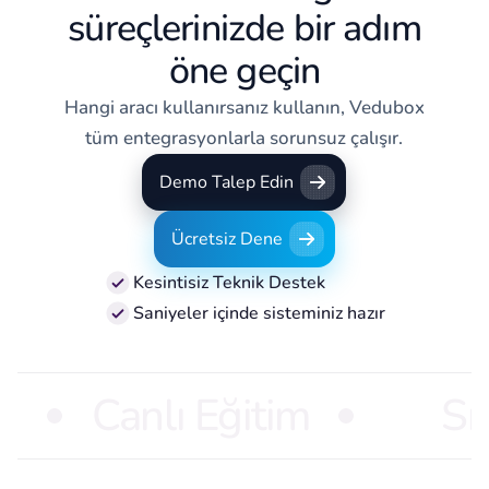
süreçlerinizde bir adım
öne geçin
Hangi aracı kullanırsanız kullanın, Vedubox
tüm entegrasyonlarla sorunsuz çalışır.
Demo Talep Edin
Demo Talep Edin
Ücretsiz Dene
Ücretsiz Dene
Kesintisiz Teknik Destek
Saniyeler içinde sisteminiz hazır
Canlı Eğitim
Sı